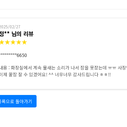
하수구 작업
2025/02/27
정** 님의 리뷰
★★★★★
*********6650
내용 : 화장실에서 계속 물새는 소리가 나서 잠을 못잤는데 ㅠㅠ 사
이제 꿀잠 잘 수 있겠어요! ^^ 너무너무 감사드립니다 ㅎㅎ!!
목록으로 돌아가기