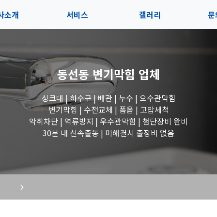
사소개
서비스
갤러리
문
인사말
서비스
전체보기
상
동선동 변기막힘
업체
지사항
블로그
수도꼭지 작업
고
싱크대 | 하수구 | 배관 | 누수 | 오수관막힘
시는길
세면대 작업
변기막힘 | 수전교체 | 폽옵 | 고압세척
악취차단 | 역류방지 | 우수관막힘 | 첨단장비 완비
변기 작업
30분 내 신속출동 | 미해결시 출장비 없음
욕조 작업
싱크대 작업