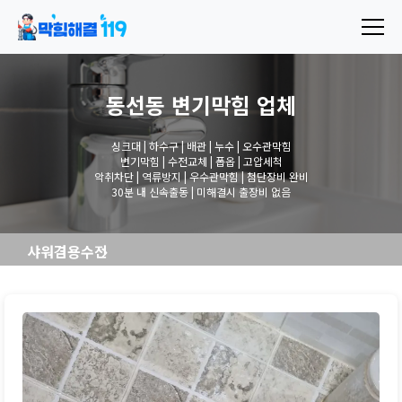
동선동 변기막힘
업체
싱크대 | 하수구 | 배관 | 누수 | 오수관막힘
변기막힘 | 수전교체 | 폽옵 | 고압세척
악취차단 | 역류방지 | 우수관막힘 | 첨단장비 완비
30분 내 신속출동 | 미해결시 출장비 없음
샤워겸용수전